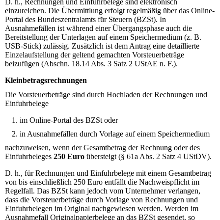
D. h., Rechnungen und Einfuhrbelege sind elektronisch
einzureichen. Die Übermittlung erfolgt regelmäßig über das Online-
Portal des Bundeszentralamts für Steuern (
BZS
t). In
Ausnahmefällen ist während einer Übergangsphase auch die
Bereitstellung der Unterlagen auf einem Speichermedium (z. B.
USB
-Stick) zulässig. Zusätzlich ist dem Antrag eine detaillierte
Einzelaufstellung der geltend gemachten Vorsteuerbeträge
beizufügen (Abschn. 18.14 Abs. 3 Satz 2 UStAE n. F.).
Kleinbetragsrechnungen
Die Vorsteuerbeträge sind durch Hochladen der Rechnungen und
Einfuhrbelege
im Online-Portal des
BZS
t oder
in Ausnahmefällen durch Vorlage auf einem Speichermedium
nachzuweisen, wenn der Gesamtbetrag der Rechnung oder des
Einfuhrbeleges
250 Euro
übersteigt (§ 61a Abs. 2 Satz 4 UStDV).
D. h., für Rechnungen und Einfuhrbelege mit einem Gesamtbetrag
von bis einschließlich 250 Euro entfällt die Nachweispflicht im
Regelfall. Das
BZS
t kann jedoch vom Unternehmer verlangen,
dass die Vorsteuerbeträge durch Vorlage von Rechnungen und
Einfuhrbelegen im Original nachgewiesen werden. Werden im
Ausnahmefall Originalpapierbelege an das
BZS
t gesendet, so