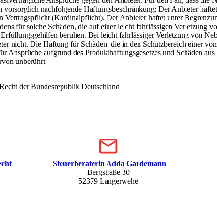
quasivertragliche Ansprüche gegen den Anbieter. Für den Fall, dass die
rein vorsorglich nachfolgende Haftungsbeschränkung: Der Anbieter haftet
 Vertragspflicht (Kardinalpflicht). Der Anbieter haftet unter Begrenzun
ens für solche Schäden, die auf einer leicht fahrlässigen Verletzung v
r Erfüllungsgehilfen beruhen. Bei leicht fahrlässiger Verletzung von Neb
ieter nicht. Die Haftung für Schäden, die in den Schutzbereich einer v
für Ansprüche aufgrund des Produkthaftungsgesetzes und Schäden aus 
rvon unberührt.
e Recht der Bundesrepublik Deutschland
echt
Steuerberaterin Adda Gardemann
Bergstraße 30
52379 Langerwehe