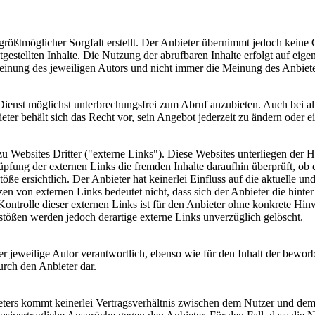
größtmöglicher Sorgfalt erstellt. Der Anbieter übernimmt jedoch keine 
itgestellten Inhalte. Die Nutzung der abrufbaren Inhalte erfolgt auf ei
einung des jeweiligen Autors und nicht immer die Meinung des Anbiete
ienst möglichst unterbrechungsfrei zum Abruf anzubieten. Auch bei all
ter behält sich das Recht vor, sein Angebot jederzeit zu ändern oder ei
 Websites Dritter ("externe Links"). Diese Websites unterliegen der H
üpfung der externen Links die fremden Inhalte daraufhin überprüft, ob
ße ersichtlich. Der Anbieter hat keinerlei Einfluss auf die aktuelle un
tzen von externen Links bedeutet nicht, dass sich der Anbieter die hint
Kontrolle dieser externen Links ist für den Anbieter ohne konkrete Hin
tößen werden jedoch derartige externe Links unverzüglich gelöscht.
er jeweilige Autor verantwortlich, ebenso wie für den Inhalt der bewor
urch den Anbieter dar.
ters kommt keinerlei Vertragsverhältnis zwischen dem Nutzer und dem