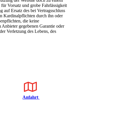
 Nutzung der Website doch zu einem
 für Vorsatz und grobe Fahrlässigkeit
g auf Ersatz des bei Vertragsschluss
on Kardinalpflichten durch ihn oder
enpflichten, die keine
om Anbieter gegebenen Garantie oder
der Verletzung des Lebens, des
Anfahrt